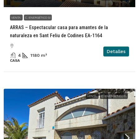
VENTA
C. ENERGÉTICO SI
ARRAS – Espectacular casa para amantes de la
naturaleza en Sant Feliu de Codines EA-1164
Detalles
4
1180
m²
CASA
VENTA
C. ENERGÉTICO SI