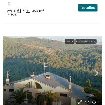
Detalles
6
4
302
m²
PISOS
VENTA
C. ENERGÉTICO SI
590.000€