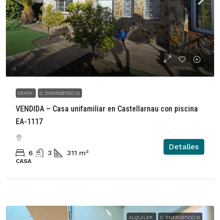
720.000€
VENTA
C. ENERGÉTICO SI
VENDIDA – Casa unifamiliar en Castellarnau con piscina
EA-1117
Detalles
6
3
311
m²
CASA
ALQUILER
C. ENERGÉTICO SI