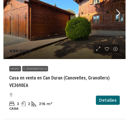
499.000€
VENTA
C. ENERGÉTICO SI
Casa en venta en Can Duran (Canovelles, Granollers)
VE3690EA
Detalles
3
2
216
m²
CASA