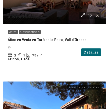
435.000€
VENTA
C. ENERGÉTICO SI
Ático en Venta en Turó de la Peira, Vall d’Ordesa
Detalles
2
1
75
m²
ÁTICOS, PISOS
VENTA
C. ENERGÉTICO SI