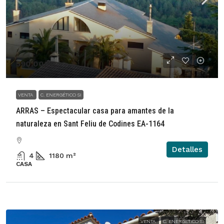
590.000€
VENTA
C. ENERGÉTICO SI
ARRAS – Espectacular casa para amantes de la
naturaleza en Sant Feliu de Codines EA-1164
Detalles
4
1180
m²
CASA
VENTA
C. ENERGÉTICO SI