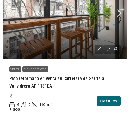
665.000€
VENTA
C. ENERGÉTICO SI
Piso reformado en venta en Carretera de Sarria a
Vallvidrera API1131EA
Detalles
4
2
110
m²
PISOS