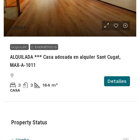
1.700€
ALQUILER
C. ENERGÉTICO SI
ALQUILADA *** Casa adosada en alquiler Sant Cugat,
MAX-A-1011
Detalles
3
3
164
m²
CASA
Property Status