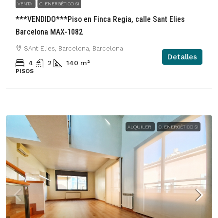
VENTA
C. ENERGÉTICO SI
***VENDIDO***Piso en Finca Regia, calle Sant Elies
Barcelona MAX-1082
SAnt Elies, Barcelona, Barcelona
Detalles
4
2
140
m²
PISOS
ALQUILER
C. ENERGÉTICO SI