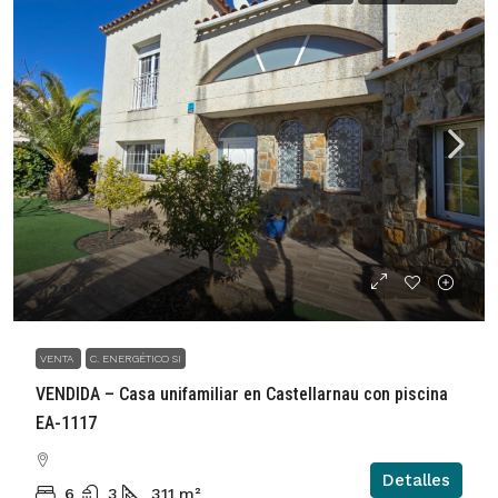
720.000€
VENTA
C. ENERGÉTICO SI
VENDIDA – Casa unifamiliar en Castellarnau con piscina
EA-1117
Detalles
6
3
311
m²