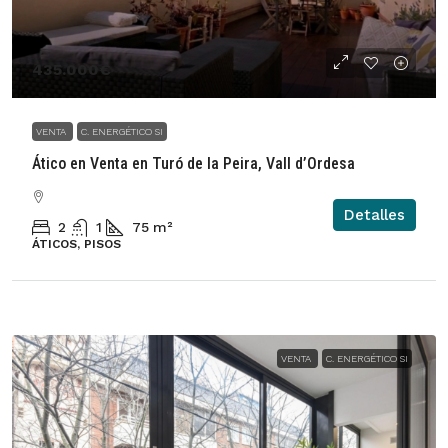
435.000€
VENTA
C. ENERGÉTICO SI
Ático en Venta en Turó de la Peira, Vall d’Ordesa
Detalles
2
1
75
m²
ÁTICOS, PISOS
VENTA
C. ENERGÉTICO SI