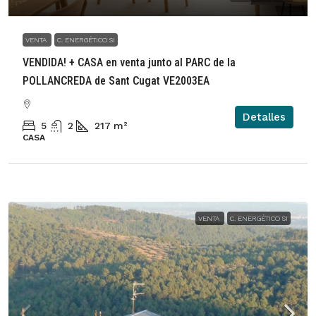
VENTA
C. ENERGÉTICO SI
VENDIDA! + CASA en venta junto al PARC de la
POLLANCREDA de Sant Cugat VE2003EA
Detalles
5
2
217
m²
CASA
VENTA
C. ENERGÉTICO SI