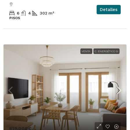
Detalles
6
4
302
m²
PISOS
VENTA
C. ENERGÉTICO SI
619.000€