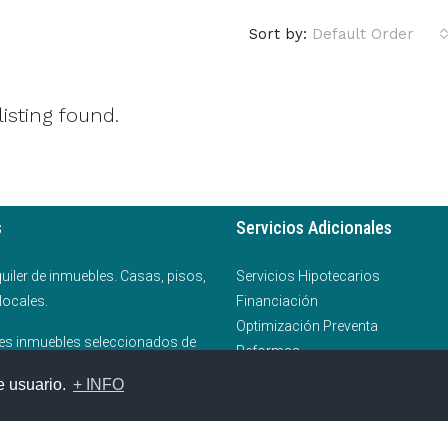
Sort by:
Default Order
listing found.
s
Servicios Adicionales
quiler de inmuebles. Casas, pisos,
Servicios Hipotecarios
locales.
Financiación
Optimización Preventa
es inmuebles seleccionados de
Reformas
y provincia.
e usuario.
+ INFO
lo: 3W.PYME idd SL - Actualizado: 16/07/2026