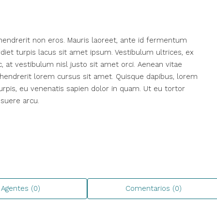
hendrerit non eros. Mauris laoreet, ante id fermentum
erdiet turpis lacus sit amet ipsum. Vestibulum ultrices, ex
 at vestibulum nisl justo sit amet orci. Aenean vitae
n hendrerit lorem cursus sit amet. Quisque dapibus, lorem
turpis, eu venenatis sapien dolor in quam. Ut eu tortor
osuere arcu.
Agentes (0)
Comentarios (0)