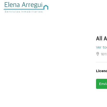
All 
Ver to
161
Licenc
Envi