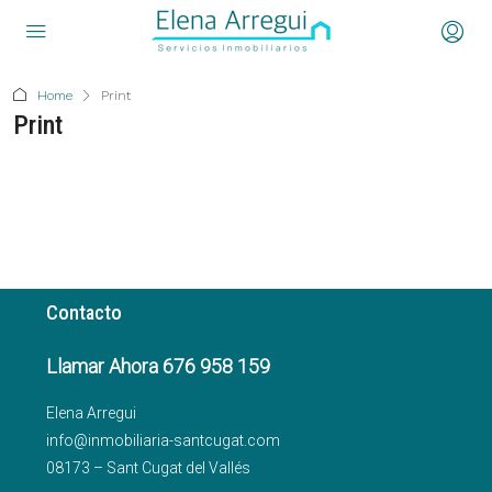
Home
Print
Print
Contacto
Llamar Ahora 676 958 159
Elena Arregui
info@inmobiliaria-santcugat.com
08173 – Sant Cugat del Vallés