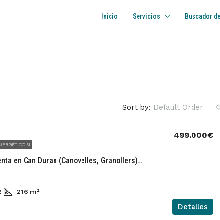
Inicio
Servicios
Buscador de
Sort by:
Default Order
499.000€
ENERGÉTICO SI
Casa en venta en Can Duran (Canovelles, Granollers) VE3690EA
2
216
m²
Detalles