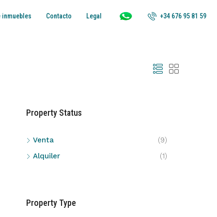
+34 676 95 81 59
 inmuebles
Contacto
Legal
Property Status
Venta
(9)
Alquiler
(1)
Property Type