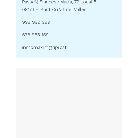
Passeig Francesc Macià, 72 Local 5
08173 – Sant Cugat del Vallés
999 999 999
676 958 159
inmomaxim@api.cat